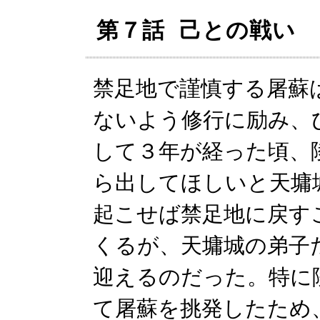
第７話 己との戦い
禁足地で謹慎する屠蘇
ないよう修行に励み、
して３年が経った頃、
ら出してほしいと天墉
起こせば禁足地に戻す
くるが、天墉城の弟子
迎えるのだった。特に
て屠蘇を挑発したため