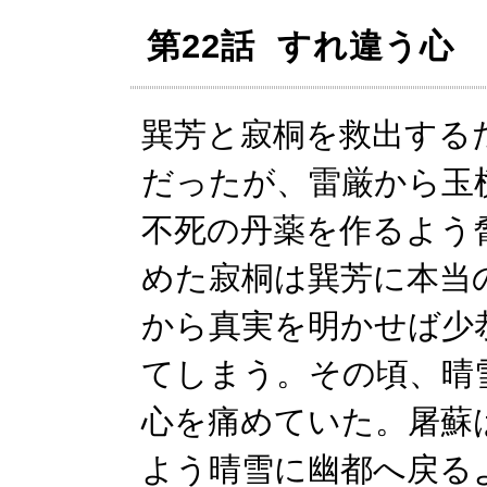
第22話 すれ違う心
巽芳と寂桐を救出する
だったが、雷厳から玉
不死の丹薬を作るよう
めた寂桐は巽芳に本当
から真実を明かせば少
てしまう。その頃、晴
心を痛めていた。屠蘇
よう晴雪に幽都へ戻る