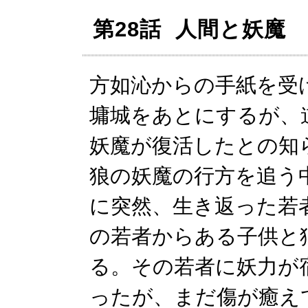
第28話 人間と妖魔
方如沁からの手紙を受
墉城をあとにするが、
妖魔が復活したとの知
狼の妖魔の行方を追う
に突然、生き返った若
の若者からある子供と
る。その若者に妖力が
ったが、まだ傷が癒え