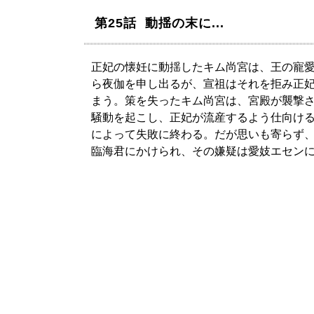
第25話 動揺の末に...
正妃の懐妊に動揺したキム尚宮は、王の寵
ら夜伽を申し出るが、宣祖はそれを拒み正
まう。策を失ったキム尚宮は、宮殿が襲撃
騒動を起こし、正妃が流産するよう仕向け
によって失敗に終わる。だが思いも寄らず
臨海君にかけられ、その嫌疑は愛妓エセン