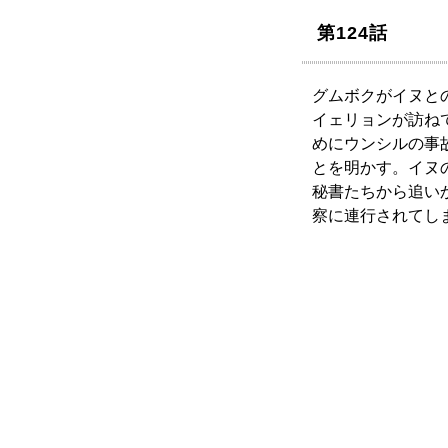
第124話
グムボクがイヌと
イェリョンが訪ね
めにウンシルの事
とを明かす。イヌ
秘書たちから追い
察に連行されてし