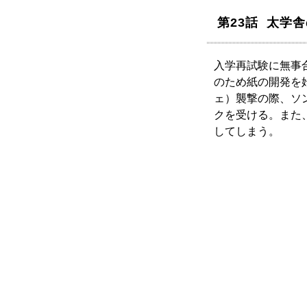
第23話 太学
入学再試験に無事
のため紙の開発を
ェ）襲撃の際、ソ
クを受ける。また
してしまう。