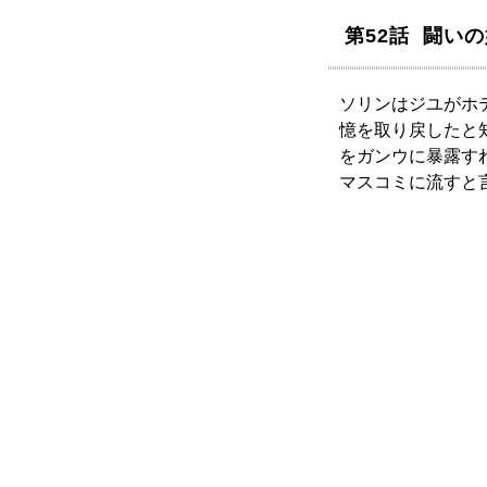
第52話 闘い
ソリンはジユがホ
憶を取り戻したと
をガンウに暴露す
マスコミに流すと