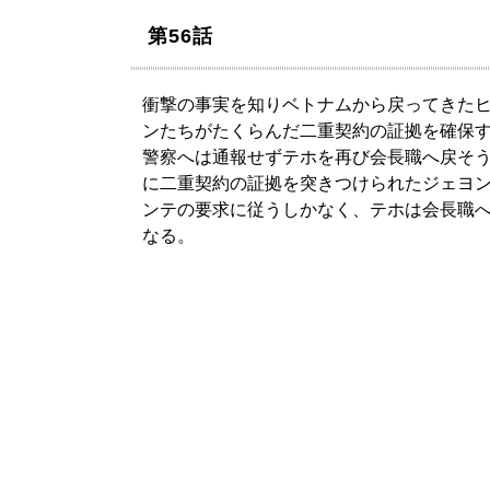
第56話
衝撃の事実を知りベトナムから戻ってきた
ンたちがたくらんだ二重契約の証拠を確保
警察へは通報せずテホを再び会長職へ戻そ
に二重契約の証拠を突きつけられたジェヨ
ンテの要求に従うしかなく、テホは会長職
なる。