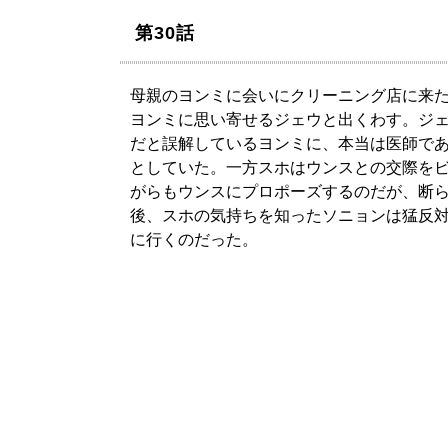
第30話
母親のヨンミに会いにクリーニング店に来
ヨンミに思い寄せるジェウと出くわす。ジ
だと誤解しているヨンミに、本当は医師で
としていた。一方スホはウンスとの交際を
がらもウンスにプロポーズするのだが、断
後、スホの気持ちを知ったソニョンは猛反
に行くのだった。