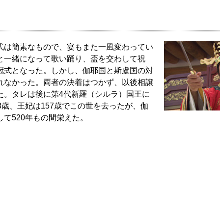
式は簡素なもので、宴もまた一風変わってい
と一緒になって歌い踊り、盃を交わして祝
冠式となった。しかし、伽耶国と斯盧国の対
れなかった。両者の決着はつかず、以後相譲
た。タレは後に第4代新羅（シルラ）国王に
8歳、王妃は157歳でこの世を去ったが、伽
て520年もの間栄えた。