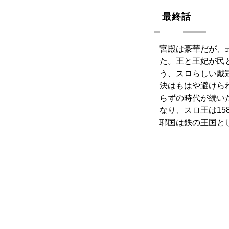
最終話
宮殿は豪華だが、
た。王と王妃が民
う、スロらしい戴
決はもはや避けら
らずの時代が続い
なり、スロ王は15
耶国は鉄の王国とし