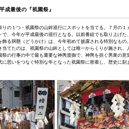
！平成最後の『祇園祭』
祭りの１つ・祇園祭の山鉾巡行にスポットを当てる。７月の１
トで、今年が平成最後の巡行となる。以前番組でも取り上げた
を飾る胴懸（どうかけ）は、今年初めて披露される特別なもの
き当てたのは、祇園祭の山鉾としては唯一からくりが施され、
園祭の行事の中で最も重要な神輿渡御で、神輿を担ぐ男衆の意
代に思いをつなぐ特別な年となった祇園祭に密着し、歴史に刻