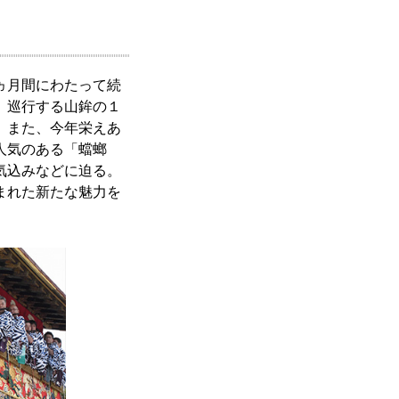
ヵ月間にわたって続
、巡行する山鉾の１
。また、今年栄えあ
人気のある「蟷螂
気込みなどに迫る。
まれた新たな魅力を