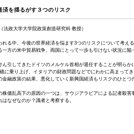
界経済を揺るがす３つのリスク
夫（法政大学大学院政策創造研究科 教授）
われる中、今後の世界経済を悩ます3つのリスクについて考え
る一方の米中貿易戦争。両国にとって一歩も引けない状況に陥
けん引してきたドイツのメルケル首相が退任することが明らか
暗礁に乗り上げ、イタリアの財政問題などでにわかに高まって
の金融政策の結果、悪化していく新興国経済もリスクのひとつ
の株価乱高下の原因の一つは、サウジアラビアによる記者殺害
れはなぜなのか？識者と考察する。