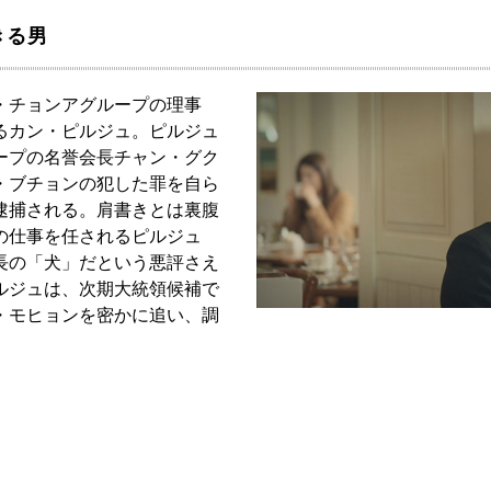
きる男
・チョンアグループの理事
るカン・ピルジュ。ピルジュ
ープの名誉会長チャン・グク
・ブチョンの犯した罪を自ら
逮捕される。肩書きとは裏腹
の仕事を任されるピルジュ
長の「犬」だという悪評さえ
ルジュは、次期大統領候補で
・モヒョンを密かに追い、調