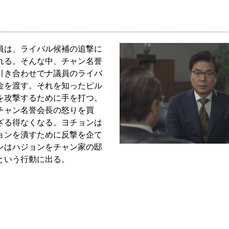
員は、ライバル候補の追撃に
れる。そんな中、チャン名誉
引き合わせでナ議員のライバ
金を渡す。それを知ったピル
を攻撃するために手を打つ。
チャン名誉会長の怒りを買
ざる得なくなる。ヨチョンは
ョンを潰すために反撃を企て
ンはハジョンをチャン家の邸
という行動に出る。