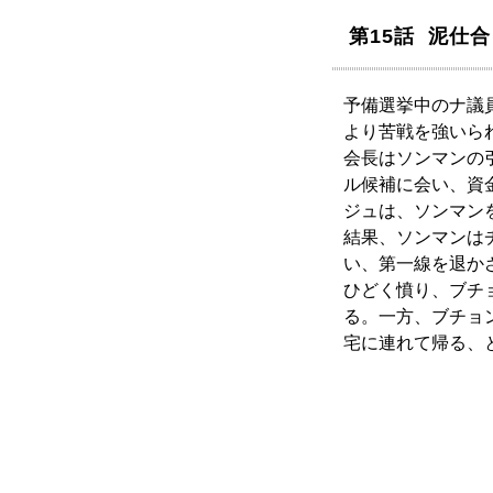
第15話 泥仕合
予備選挙中のナ議
より苦戦を強いら
会長はソンマンの
ル候補に会い、資
ジュは、ソンマン
結果、ソンマンは
い、第一線を退か
ひどく憤り、ブチ
る。一方、ブチョ
宅に連れて帰る、