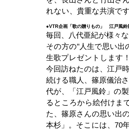
れない、貴重な共演で
●VTR企画「歌の贈りもの」 江戸風鈴
毎回、八代亜紀が様々
その方の"人生で思い出
生歌プレゼントします
今回訪ねたのは、江戸
続ける職人、篠原儀治さ
代が、「江戸風鈴」の
るところから絵付けま
た、篠原さんの思い出の
本杉」。そこには、70