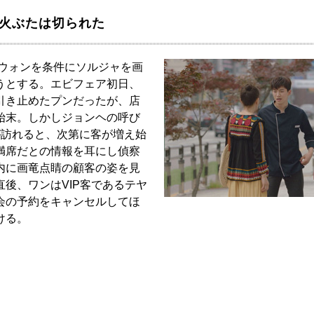
の火ぶたは切られた
万ウォンを条件にソルジャを画
うとする。エビフェア初日、
引き止めたプンだったが、店
始末。しかしジョンヘの呼び
が訪れると、次第に客が増え始
満席だとの情報を耳にし偵察
内に画竜点睛の顧客の姿を見
後、ワンはVIP客であるテヤ
会の予約をキャンセルしてほ
ける。