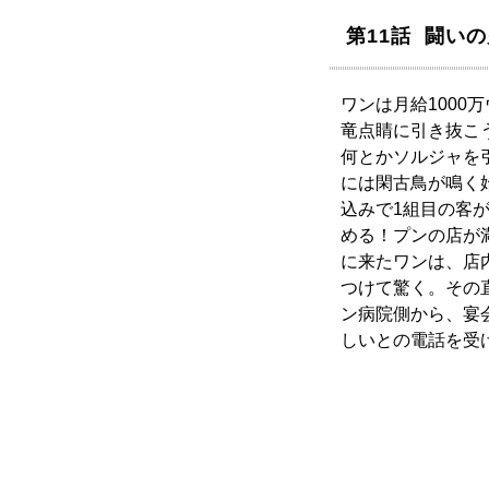
第11話 闘い
ワンは月給1000
竜点睛に引き抜こ
何とかソルジャを
には閑古鳥が鳴く
込みで1組目の客
める！プンの店が
に来たワンは、店
つけて驚く。その直
ン病院側から、宴
しいとの電話を受