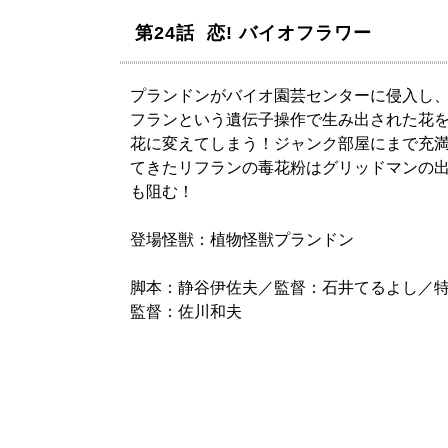
第24話 恋! バイオフラワー
プランドンがバイオ園芸センターに侵入し
フランという遺伝子操作で生み出された花
花に変えてしまう！ジャンク部屋にまで充
てきたリフランの毒花粉はグリッドマンの
も阻む！
登場怪獣：植物怪獣プランドン
脚本：静谷伊佐夫／監督：石井てるよし／
監督：佐川和夫