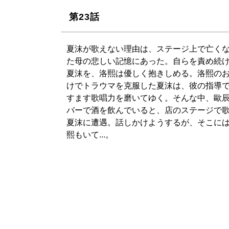
第23話
夏沫が歌えない理由は、ステージ上で亡く
た母の悲しい記憶にあった。自らを責め続
夏沫を、洛熙は優しく抱きしめる。洛熙の
けでトラウマを克服した夏沫は、彼の指導
すます歌唱力を磨いてゆく。そんな中、歐
バーで酒を飲んでいると、店のステージで
夏沫に遭遇。話しかけようするが、そこに
熙もいて...。