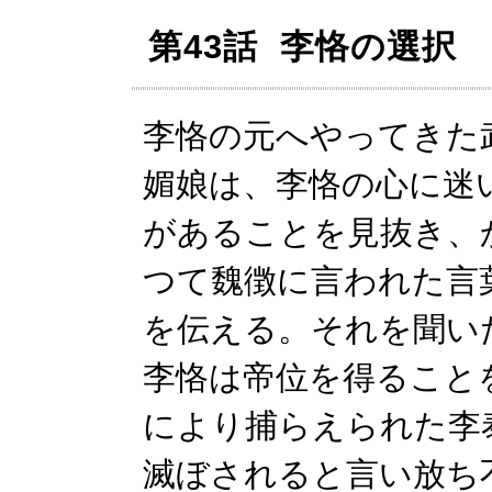
第43話 李恪の選択
李恪の元へやってきた
媚娘は、李恪の心に迷
があることを見抜き、
つて魏徴に言われた言
を伝える。それを聞い
李恪は帝位を得ること
により捕らえられた李
滅ぼされると言い放ち