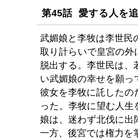
第45話 愛する人を
武媚娘と李牧は李世民
取り計らいで皇宮の外
脱出する。李世民は、
い武媚娘の幸せを願っ
彼女を李牧に託したの
った。李牧に望む人生
娘は、迷わず北伐に出
一方、後宮では権力を