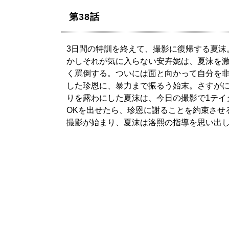
第38話
3日間の特訓を終えて、撮影に復帰する夏沫
かしそれが気に入らない安卉妮は、夏沫を
く罵倒する。ついには面と向かって自分を
した珍恩に、暴力まで振るう始末。さすが
りを露わにした夏沫は、今日の撮影で1テイ
OKを出せたら、珍恩に謝ることを約束させ
撮影が始まり、夏沫は洛熙の指導を思い出し.