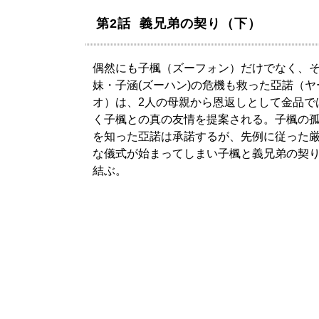
第2話 義兄弟の契り（下）
偶然にも子楓（ズーフォン）だけでなく、
妹・子涵(ズーハン)の危機も救った亞諾（ヤ
オ）は、2人の母親から恩返しとして金品で
く子楓との真の友情を提案される。子楓の
を知った亞諾は承諾するが、先例に従った
な儀式が始まってしまい子楓と義兄弟の契
結ぶ。