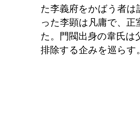
た李義府をかばう者は
った李顕は凡庸で、正
た。門閥出身の韋氏は
排除する企みを巡らす