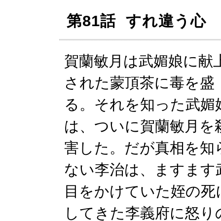
第81話 すれ違う心
賀蘭敏月は武媚娘に献
された蒙頂茶に毒を盛
る。それを知った武媚
は、ついに賀蘭敏月を
害した。だが真相を知
ない李治は、ますます
目をかけていた姪の死
してきた李義府に怒り