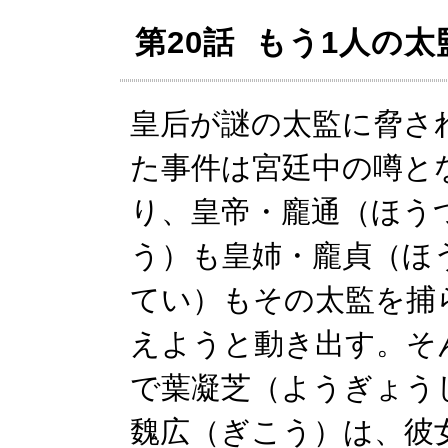
第20話 もう1人の太
皇后が謎の太監に脅さ
た事件は宮廷中の噂と
り、皇帝・龐通（ほう
う）も皇姉・龐貞（ほ
てい）もその太監を捕
えようと動き出す。そ
で葉凝芝（ようぎょう
魏広（ぎこう）は、彼