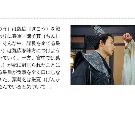
つう）は魏広（ぎこう）を戦
わりに将軍・陳子其（ちんし
。そんな中、謀反を企てる皇
い）は魏広を味方につけよう
いていく。一方、宮中では葉
し）が妃に封じられたことに
る皇后が食事を全く口にしな
また、葉凝芝は厳寛（げんか
んでいると気づいて...。