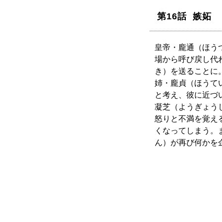
第16話 嫉妬
皇帝・龐通（ほう
場から呼び戻し代
き）を送ることに
姉・龐貞（ほうて
と考え、彼に近づ
凝芝（ようぎょう
怒りと不満を覚え
くなってしまう。
ん）が再び何かを企