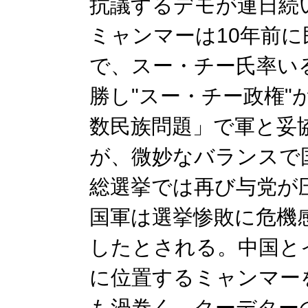
抗議するデモが連日続
ミャンマーは10年前
で、スー・チー氏率い
勝し"スー・チー政権"
数民族問題」で軍と妥
が、微妙なバランスで
総選挙では再び与党が
国軍は選挙惨敗に危機
したとされる。中国と
に位置するミャンマー
も渦巻く。クーデター