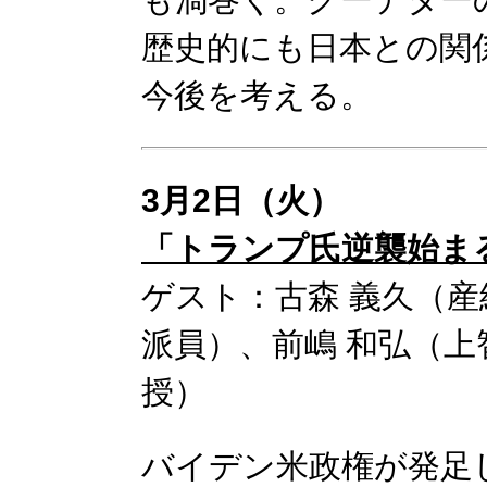
歴史的にも日本との関
今後を考える。
3月2日（火）
「トランプ氏逆襲始ま
ゲスト：古森 義久（
派員）、前嶋 和弘（上
授）
バイデン米政権が発足