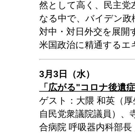
然として高く、民主党
なる中で、バイデン政
対中・対日外交を展開
米国政治に精通するエ
3月3日（水）
「広がる"コロナ後遺症
ゲスト：大隈 和英（厚
自民党衆議院議員）、
合病院 呼吸器内科部長 