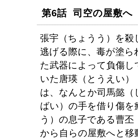
第6話 司空の屋敷へ
張宇（ちょうう）を殺
逃げる際に、毒が塗ら
た武器によって負傷し
いた唐瑛（とうえい）
は、なんとか司馬懿（
ばい）の手を借り傷を
う）の息子である曹丕
から自らの屋敷へと移