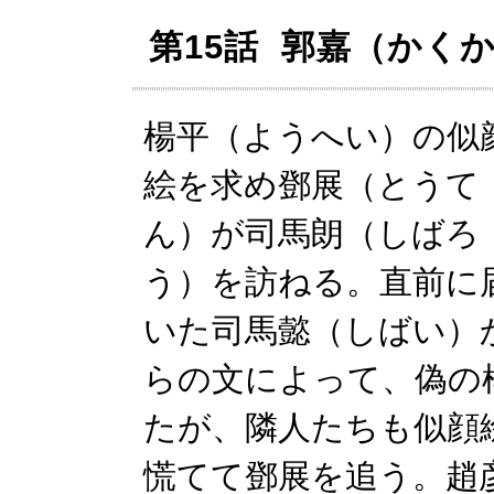
第15話 郭嘉（かく
楊平（ようへい）の似
絵を求め鄧展（とうて
ん）が司馬朗（しばろ
う）を訪ねる。直前に
いた司馬懿（しばい）
らの文によって、偽の
たが、隣人たちも似顔
慌てて鄧展を追う。趙