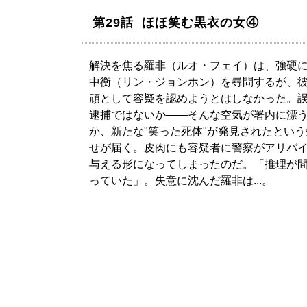
第29話 ほほ笑む黒衣の女④
解決を焦る羅非（ルオ・フェイ）は、強硬
中衡（リン・ジョンホン）を尋問するが、
頑として容疑を認めようとはしなかった。
逮捕ではないか――そんな空気が署内に漂
か、新たな"笑った死体"が発見されたという
せが届く。皮肉にも容疑者に警察がアリバ
与える形になってしまったのだ。「推理が
っていた」。失意に沈んだ羅非は...。