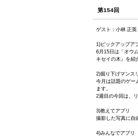
第154回
ゲスト：小林 正
1)ピックアップア
6月15日は「オ
キセイの木』を紹
2)掘り下げマンス
今月は話題のゲーム
ます。
2週目の今回は、
3)教えてアプリ
撮影した写真に自由
4)みんなでアプリ