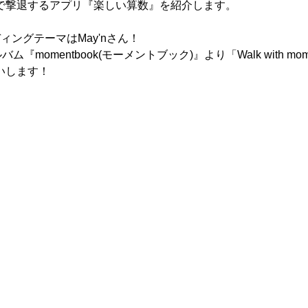
で撃退するアプリ『楽しい算数』を紹介します。
ィングテーマはMay'nさん！
ム『momentbook(モーメントブック)』より「Walk with mom
いします！