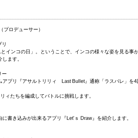
英（プロデューサー）
プリ
ウムとインコの日」。ということで、インコの様々な姿を見る事
介します。
リー
アプリ『アサルトリリィ Last Bullet』通称「ラスバレ」を
リリィたちを編成してバトルに挑戦します。
に書き込みが出来るアプリ『Let'ｓ Draw』を紹介します。