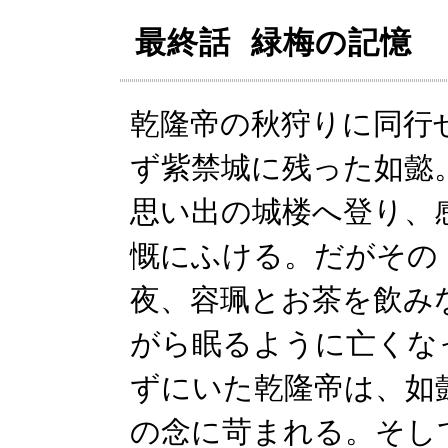
最終話 緑梅の記憶
乾隆帝の秋狩りに同行
ず紫禁城に残った如懿
思い出の城楼へ登り、
慨にふける。だがその
夜、容珮とお茶を飲み
がら眠るように亡くな
ずにいた乾隆帝は、如
の念に苛まれる。そし