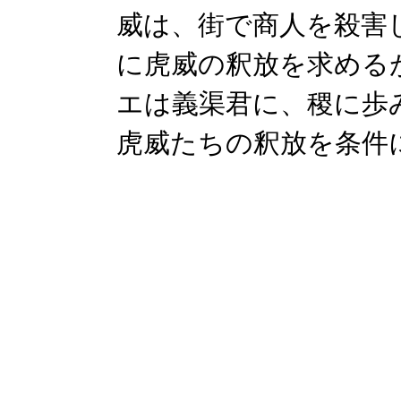
威は、街で商人を殺害
に虎威の釈放を求める
エは義渠君に、稷に歩
虎威たちの釈放を条件