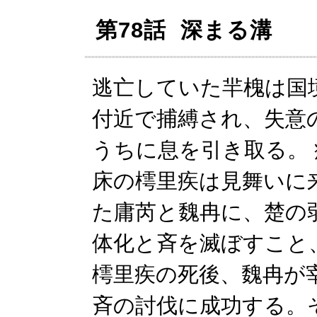
第78話 深まる溝
逃亡していた羋槐は国
付近で捕縛され、失意
うちに息を引き取る。 
床の樗里疾は見舞いに
た庸芮と魏冉に、楚の
体化と斉を滅ぼすこと
樗里疾の死後、魏冉が
斉の討伐に成功する。