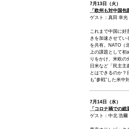
7月13日（火）
「欧州も対中国包
ゲスト：真田 幸光
これまで中国に好
きを加速させてい
を共有。NATO
上の課題として初
りをかけ、米欧の
日米など「民主主
とはできるのか？
も"参戦"した米中
7月14日（水）
「コロナ禍での総
ゲスト：中北 浩爾