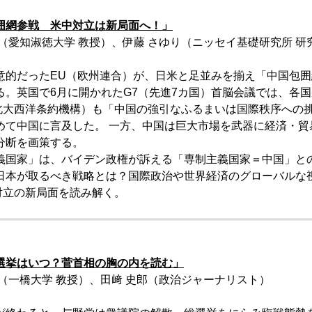
囲網参戦 米中対立は新局面へ！」
（愛知淑徳大学 教授）、伊藤 さゆり（ニッセイ基礎研究所 研
意的だったEU（欧州連合）が、日米と足並みを揃え「中国包
る。英国で6月に開かれたG7（先進7カ国）首脳会議では、各
（北大西洋条約機構）も「中国の強引なふるまいは国際秩序への
めて中国に言及した。 一方、中国は巨大市場を武器に経済・貿
分断を画策する。
義国家」は、バイデン政権が訴える「専制主義国家＝中国」と
日本が取るべき戦略とは？国際政治や世界経済のグローバルな
対立の新局面を読み解く。
選挙はいつ？菅首相の胸の内を読む」
（一橋大学 教授）、田﨑 史郎（政治ジャーナリスト）