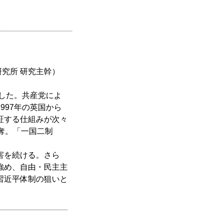
研究所 研究主幹）
ろした。共産党によ
997年の英国から
証する仕組みが次々
奪。「一国二制
害を続ける。さら
強め、自由・民主主
習近平体制の狙いと