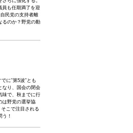
をさらに強化する。
院議員も任期満了を迎
、自民党の支持者離
なるのか？野党の動
でに"第5波"とも
となり、国会の閉会
気味で、秋までに行
のは野党の選挙協
？そこで注目される
問う！