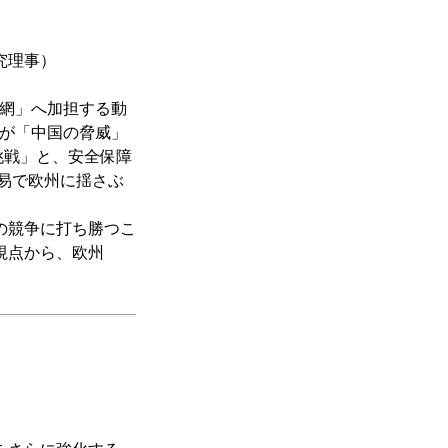
究理事）
囲網」へ加担する動
国が「中国の脅威」
挑戦」と、安全保障
易で欧州に揺さぶ
の競争に打ち勝つこ
視点から、欧州