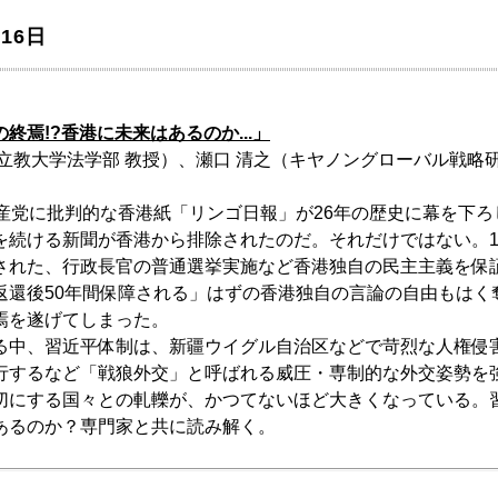
16日
終焉!?香港に未来はあるのか...」
立教大学法学部 教授）、瀬口 清之（キヤノングローバル戦略
共産党に批判的な香港紙「リンゴ日報」が26年の歴史に幕を下
を続ける新聞が香港から排除されたのだ。それだけではない。1
された、行政長官の普通選挙実施など香港独自の民主主義を保
返還後50年間保障される」はずの香港独自の言論の自由もはく
焉を遂げてしまった。
る中、習近平体制は、新疆ウイグル自治区などで苛烈な人権侵
行するなど「戦狼外交」と呼ばれる威圧・専制的な外交姿勢を
切にする国々との軋轢が、かつてないほど大きくなっている。
あるのか？専門家と共に読み解く。