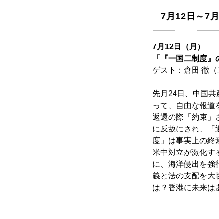
7月12日～7月
7月12日（月）
「『一国二制度』の
ゲスト：倉田 徹（
先月24日、中国
って、自由な報道
返還の際「約束」
に反故にされ、「
度」は事実上の終
米中対立が激化す
に、海洋侵出を強
義と法の支配を大
は？香港に未来は