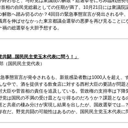
が終わると、与野党は衆議院の解散・総選挙をにらみ臨戦態勢
偉首相の自民党総裁としての任期が満了。10月21日には衆議
つ解散へ踏み切るのか？4回目の緊急事態宣言が発出される中
議席を伸ばせなかった東京都議会選挙の悪夢を再び見ることに
ナ禍の総選挙を大胆予想する。
共闘...国民民主党玉木代表に問う！」
一郎（国民民主党代表）
急事態宣言が発令されるも、新規感染者数は1000人を超え、す
んな中で、酒を提供する飲食店に対する西村大臣の要請が問題
村大臣や菅首相の責任を追及している。菅政権の支持率は下降
野党は国民の不満の受け皿となり得るのだろうか？課題となる
憲と共産の棲み分けが実現し結果を出したが、国政選挙では...
存在だ。野党共闘の可能性はあるのか、国民民主党玉木代表に