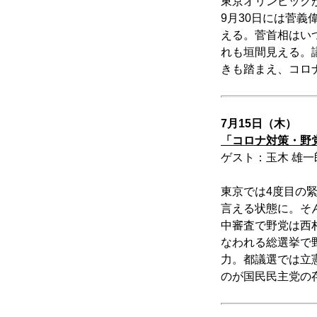
東京オリンピック
9月30日には菅義
える。菅首相はい
れも垣間見える。
きも踏まえ、コロ
7月15日（木）
「コロナ対策・野党
ゲスト：玉木 雄
東京では4度目の緊
言える状態に。そ
中審査で野党は西
なわれる総選挙で
力。都議選では立
のが国民民主党の