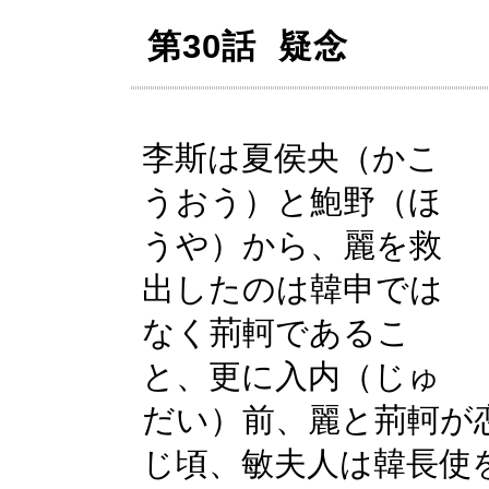
第30話 疑念
李斯は夏侯央（かこ
うおう）と鮑野（ほ
うや）から、麗を救
出したのは韓申では
なく荊軻であるこ
と、更に入内（じゅ
だい）前、麗と荊軻が
じ頃、敏夫人は韓長使