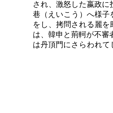
され、激怒した嬴政に
巷（えいこう）へ様子
をし、拷問される麗を
は、韓申と荊軻が不審
は丹頂門にさらわれて