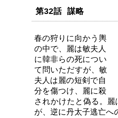
第32話 謀略
春の狩りに向かう輿
の中で、麗は敏夫人
に韓非らの死につい
て問いただすが、敏
夫人は麗の短剣で自
分を傷つけ、麗に殺
されかけたと偽る。麗
が、逆に丹太子逃亡へ