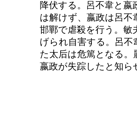
降伏する。呂不韋と嬴
は解けず、嬴政は呂不
邯鄲で虐殺を行う。敏
げられ自害する。呂不
た太后は危篤となる。
嬴政が失踪したと知ら