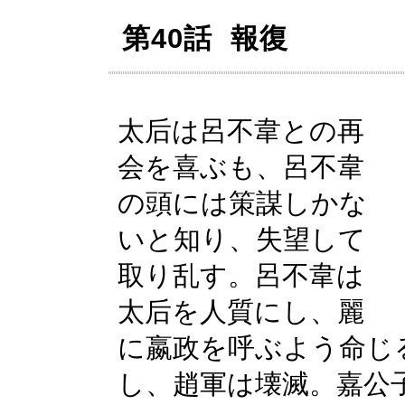
第40話 報復
太后は呂不韋との再
会を喜ぶも、呂不韋
の頭には策謀しかな
いと知り、失望して
取り乱す。呂不韋は
太后を人質にし、麗
に嬴政を呼ぶよう命じ
し、趙軍は壊滅。嘉公