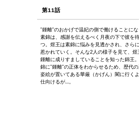
第11話
"鍾離"のおかげで温妃の側で働けることにな
素錦は、感謝を伝えるべく月夜の下で彼を
つ。煜王は素錦に悩みを見透かされ、さら
惹かれていく。そんな2人の様子を見て、煜
鍾離に成りすましていることを知った錦王
錦に"鍾離"の正体をわからせるため、歴代の
姿絵が置いてある華厳（かげん）閣に行く
仕向けるが...。