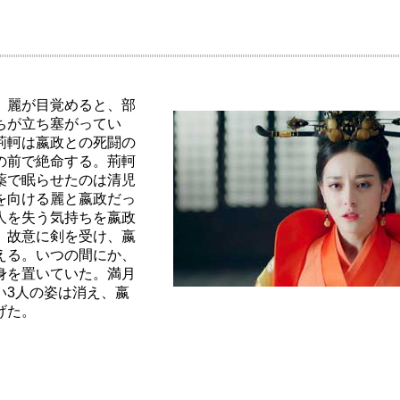
、麗が目覚めると、部
ちが立ち塞がってい
荊軻は嬴政との死闘の
の前で絶命する。荊軻
薬で眠らせたのは清児
を向ける麗と嬴政だっ
人を失う気持ちを嬴政
、故意に剣を受け、嬴
える。いつの間にか、
身を置いていた。満月
い3人の姿は消え、嬴
げた。