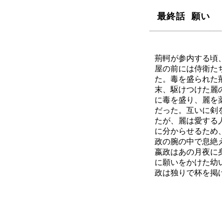
最終話 願い
荊軻が参内する頃
屋の前には侍衛た
た。毒を盛られた
末、駆けつけた麗
に毒を盛り、麗を
だった。互いに剣
たが、麗は愛する
に分からせるため
政の腕の中で息絶
嬴政はあの月夜に
に願いをかけた幼
政は独りで杯を掲