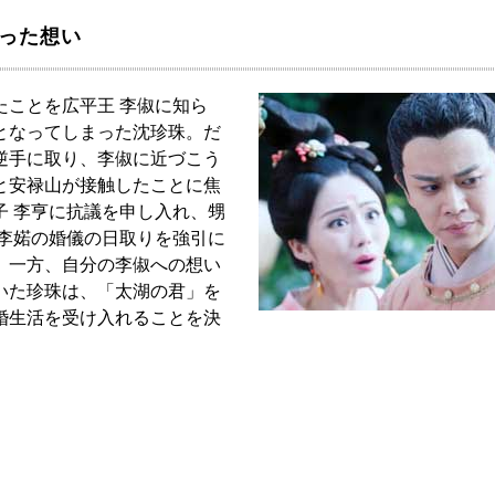
合った想い
たことを広平王 李俶に知ら
となってしまった沈珍珠。だ
逆手に取り、李俶に近づこう
と安禄山が接触したことに焦
子 李亨に抗議を申し入れ、甥
 李婼の婚儀の日取りを強引に
。一方、自分の李俶への想い
いた珍珠は、「太湖の君」を
婚生活を受け入れることを決