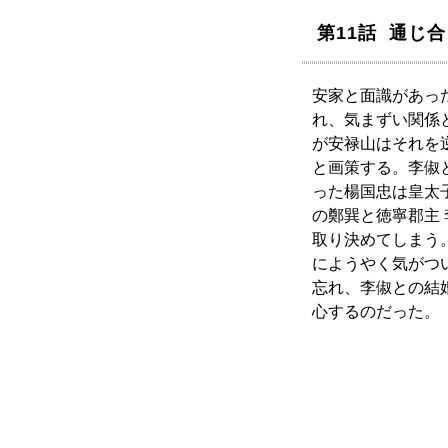
第11話 通じ
安家と面識があっ
れ、気まずい関係
が安禄山はそれを
と画策する。李俶
った楊国忠は皇太
の鄭巽と徳寧郡主
取り決めてしまう
にようやく気がつ
忘れ、李俶との結
心するのだった。