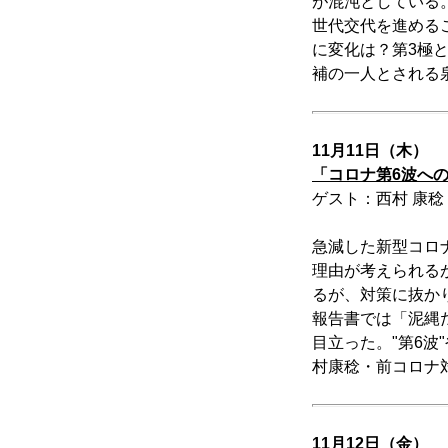
が混沌としている。
世代交代を進める
に変化は？第3極
補の一人とされる
11月11日（木）
「コロナ第6波へ
ゲスト：西村 康稔
急減した新型コロ
理由が考えられる
るが、対策に抜か
報告書では「泥縄
目立った。"第6波
村康稔・前コロナ
11月12日（金）