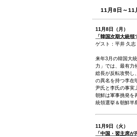
11月8日～11
11月8日（月）
「韓国次期大統領
ゲスト：平井 久
来年3月の韓国大
力」では、最有力
総長が反転攻勢し
の異名を持つ李在
尹氏と李氏の事実
朝鮮は軍事挑発を
統領選挙＆朝鮮半
11月9日（火）
「中国・習主席が