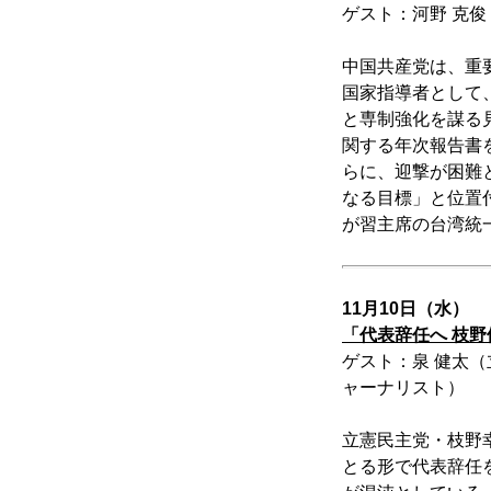
ゲスト：河野 克俊
中国共産党は、重
国家指導者として
と専制強化を謀る
関する年次報告書を
らに、迎撃が困難
なる目標」と位置
が習主席の台湾統
11月10日（水）
「代表辞任へ 枝
ゲスト：泉 健太（
ャーナリスト）
立憲民主党・枝野
とる形で代表辞任