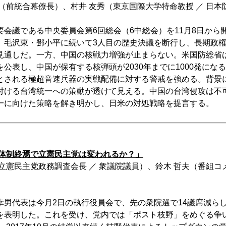
（前統合幕僚長）、村井 友秀（東京国際大学特命教授 ／ 日本
要会議である中央委員会第6回総会（6中総会）を11月8日から
、毛沢東・鄧小平に続いて3人目の歴史決議を断行し、長期政
見通しだ。一方、中国の核戦力増強が止まらない。米国防総省
公表し、中国が保有する核弾頭が2030年までに1000発にな
とされる極超音速兵器の実戦配備に対する警戒を強める。背景
付ける台湾統一への策動が透けて見える。中国の台湾侵攻は不
一に向けた策略を解き明かし、日米の対処戦略を提言する。
野体制終焉で立憲民主党は変われるか？」
立憲民主党政務調査会長 ／ 衆議院議員）、鈴木 哲夫（番組コメ
幸男代表は今月2日の執行役員会で、先の衆院選で14議席減ら
を表明した。これを受け、党内では「ポスト枝野」をめぐる争