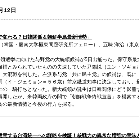
月12日
で変わる？日韓関係＆朝鮮半島最新情勢」
志（韓国・慶南大学極東問題研究所フェロー）、五味 洋治（東
統領選挙に向けた与野党の大統領候補が5日出揃った。保守系最
候補とみられていたものの失速していた尹錫悦（ユン・ソギョ
、大混戦を制した。左派系与党「共に民主党」の候補は、既に
明（イ・ジェミョン＝５６歳）前京畿道知事に決定しており、
上の一騎打ちとなった。新大統領の誕生は日韓関係にどう影響
再開したが、米韓両政府の間で「朝鮮戦争終戦宣言」を模索する動
島の最新情勢と今後の行方を探る。
用意する台湾統一への謀略を検証！核戦力の異常な増強の意味