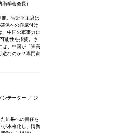
防衛学会会長）
開催。習近平主席は
権確保への権威付け
は、中国の軍事力に
る可能性を指摘。さ
には、中国が「崇高
可避なのか？専門家
ンテーター ／ ジ
した結果への責任を
いが本格化し、情勢