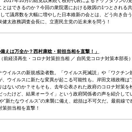
 2017年10月の結党以来続く枝野代表によるトップダウンの
ことはできるのか？今回の衆院選における敗因の1つとされる
として議席数を大幅に増やした日本維新の会とは、どう向き合
泉健太政務調査会長に、立憲民主党の近未来を問う！
の備えは万全か？西村康稔・前担当相を直撃！」
（前経済再生・コロナ対策担当相 ／ 自民党コロナ対策本部長
ナウイルスの新規感染者数。「ウイルス死滅説」や「ワクチン
が、ウイルスに新たな変異が起こる可能性も。岸田文雄政権は"
りはないのか？そもそも、去年公表された政府のコロナ対策を
だったけど、結果オーライ」という政府関係者の声を紹介して
"や"新たなウイルス"の来襲に備え、総括は不可欠だ。最前線
対策担当相を直撃！