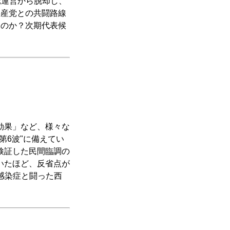
党運営から脱却し、
共産党との共闘路線
うのか？次期代表候
）
効果」など、様々な
第6波"に備えてい
検証した民間臨調の
いたほど、反省点が
で感染症と闘った西