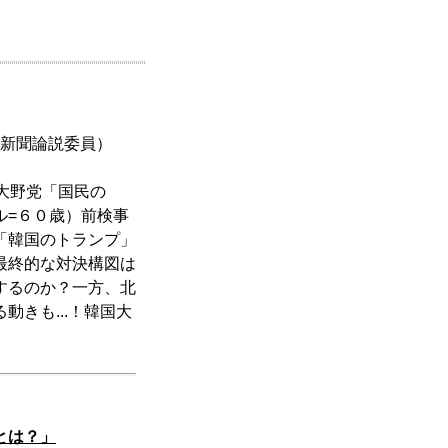
京新聞論説委員）
大野党「国民の
ル=６０歳）前検事
「韓国のトランプ」
最終的な対決構図は
するのか？一方、北
きも...！韓国大
とは？」