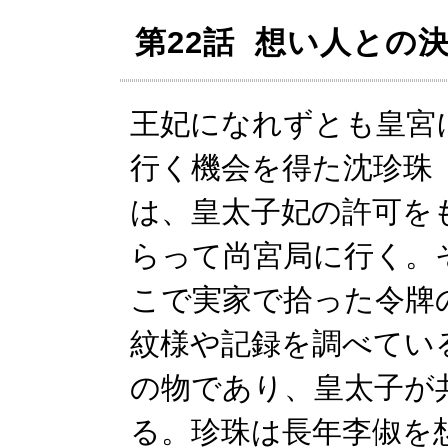
第22話 想い人との
王妃になれずとも皇宮
行く機会を得た沈珍珠
は、皇太子妃の許可を
らって尚宮局に行く。
こで実家で拾った令牌
紋様や記録を調べてい
の物であり、皇太子が
る。珍珠は長年李俶を