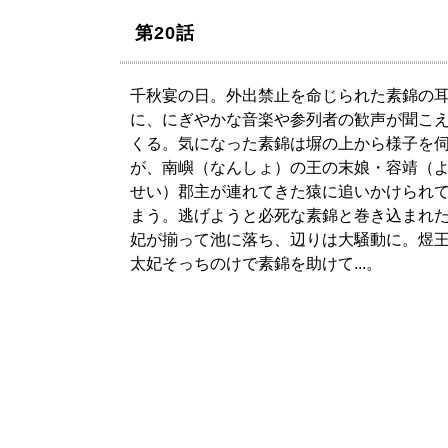
第20話
千秋宴の日。外出禁止を命じられた素錦の
に、にぎやかな音楽や参列者の歓声が聞こ
くる。気になった素錦は塀の上から様子を
が、南嶼（なんしょ）の王の末娘・容靖（
せい）郡主が連れてきた猿に追いかけられ
まう。逃げようと必死な素錦と巻き込まれ
妃が揃って池に落ち、辺りは大騒動に。煜
太妃そっちのけで素錦を助けて...。