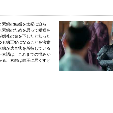
と素錦の結婚を太妃に迫ら
も素錦のためを思って婚姻を
が婚礼の命を下したと知った
つも錦王妃になることを決意
素錦が遺言状を所持している
た素語は、これまでの恨みが
かる。素錦は錦王に尽くすと