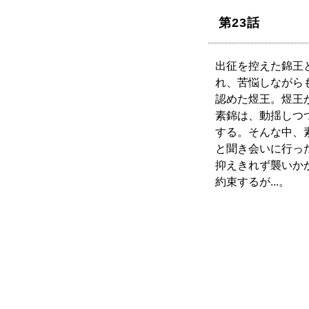
第23話
出征を控えた錦王
れ、苦悩しながら
認めた煜王。煜王
素錦は、動揺しつ
する。そんな中、
と聞き会いに行っ
抑えきれず襲いか
約束するが...。