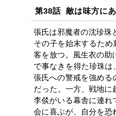
第38話 敵は味方に
張氏は邪魔者の沈珍珠
その子を始末するため
客を放つ。風生衣の助
で事なきを得た珍珠は
張氏への警戒を強める
だった。一方、戦地に
李倓がいる幕舎に連れ
会に喜ぶが、自分を恐