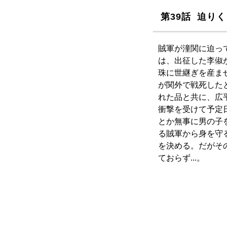
第39話 迫り
賊軍が潼関に迫っ
は、出征した李俶
珠に世継ぎを産ま
が関外で戦死した
れた品と共に、広
衝撃を受けて予定
とか無事に男の子
る賊軍から身を守
を決める。だがそ
ておらず...。