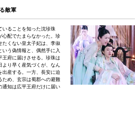
くる敵軍
ていることを知った沈珍珠
が心配でたまらなかった。珍
せたくない皇太子妃は、李俶
という偽情報と、偶然手に入
平王府に届けさせる。珍珠は
日より早く産気づくが、なん
を出産する。一方、長安に迫
るため、玄宗は蜀郡への避難
の通知は広平王府だけに届い