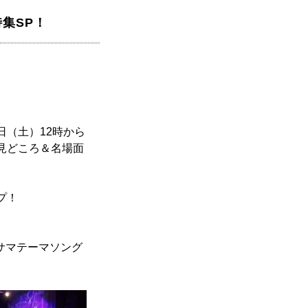
集SP！
日（土）12時から
ys」見どころ＆名場面
プ！
サマテーマソング