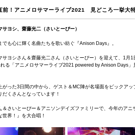
送直前！アニメロサマーライブ2021 見どころ一挙大特
マサヨシ、齋藤光二（さいとーぴー）
でも心に輝く名曲たちを歌い紡ぐ『Anison Days』。
マサヨシさん＆齋藤光二さん（さいとーぴー）を迎えて、1月1
「アニメロサマーライブ2021 powered by Anison Da
上がった3日間の中から、ゲスト＆MC陣が名場面をピックアッ
りだくさんとなっています！
ん＆さいとーぴー＆アニソンデイズファミリーで、今年のアニ
な世界！』を大合唱！