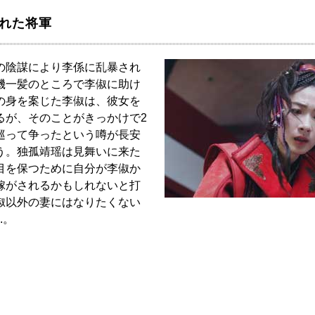
られた将軍
の陰謀により李係に乱暴され
機一髪のところで李俶に助け
の身を案じた李俶は、彼女を
るが、そのことがきっかけで2
巡って争ったという噂が長安
う。独孤靖瑶は見舞いに来た
目を保つために自分が李俶か
嫁がされるかもしれないと打
俶以外の妻にはなりたくない
.。