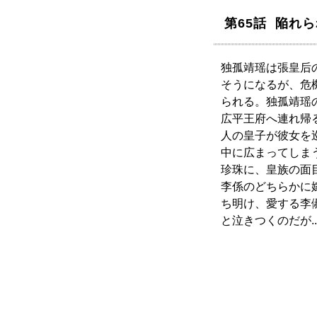
第65話 陥れ
独孤靖瑶は張皇后
そうになるが、危
られる。独孤靖瑶
広平王府へ連れ帰
人の皇子が彼女を
中に広まってしま
珍珠に、皇族の面
李係のどちらかに
ち明け、愛する李
と泣きつくのだが..