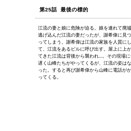
第25話 最後の標的
江流の妻と娘に危険が迫る。娘を連れて廃
逃げ込んだ江流の妻だったが、謝希偉に見
ってしまう。謝希偉は江流の家族を人質に
て、江流をあるビルに呼び出す。屋上に上
てきた江流は背後から襲われ...。その現場
遅く山峰たちがやってくるが、江流の姿は
った。すると再び謝希偉から山峰に電話が
ってくる。