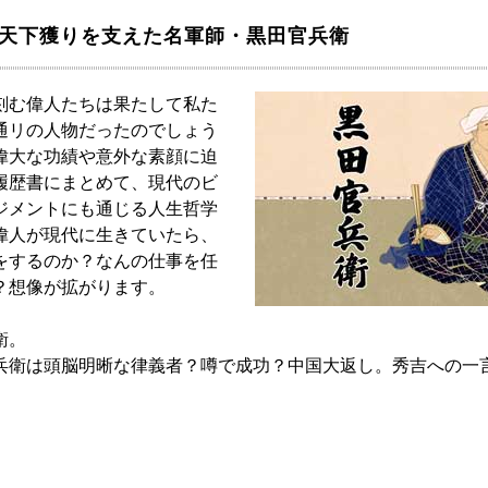
の天下獲りを支えた名軍師・黒田官兵衛
刻む偉人たちは果たして私た
通リの人物だったのでしょう
偉大な功績や意外な素顔に迫
履歴書にまとめて、現代のビ
ジメントにも通じる人生哲学
偉人が現代に生きていたら、
をするのか？なんの仕事を任
？想像が拡がります。
衛。
兵衛は頭脳明晰な律義者？噂で成功？中国大返し。秀吉への一