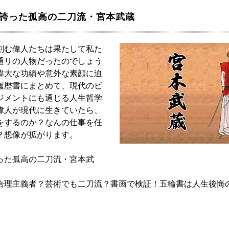
を誇った孤高の二刀流・宮本武蔵
刻む偉人たちは果たして私た
通リの人物だったのでしょう
偉大な功績や意外な素顔に迫
履歴書にまとめて、現代のビ
ジメントにも通じる人生哲学
偉人が現代に生きていたら、
をするのか？なんの仕事を任
？想像が拡がります。
った孤高の二刀流・宮本武
合理主義者？芸術でも二刀流？書画で検証！五輪書は人生後悔